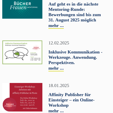
Auf geht es in die nächste
Mentoring-Runde:
THEMEN
Bewerbungen sind bis zum
31. August 2025 möglich
Veranstaltung
Mentoring
Literaturpreis
mehr ...
Buchmesse
BücherFrau des Jahres
12.02.2025
Jahresthema
Inklusive Kommunikation -
FILTER ZURÜCKSETZEN
Werkzeuge. Anwendung.
Perspektiven.
mehr ...
18.01.2025
Affinity Publisher für
Einsteiger – ein Online-
Workshop
mehr ...