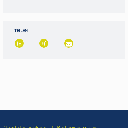
TEILEN
Newsletteranmeldung
BücherFrau werden