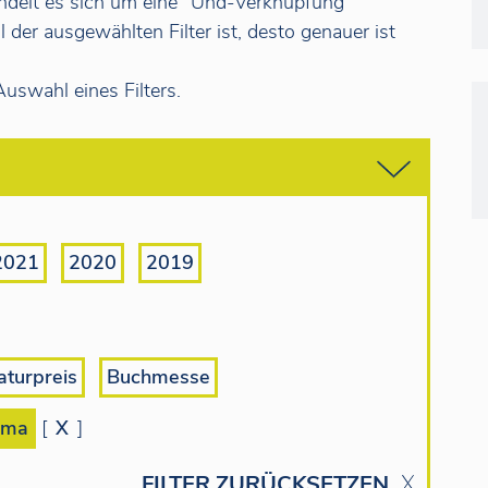
ndelt es sich um eine "Und-Verknüpfung"
 der ausgewählten Filter ist, desto genauer ist
uswahl eines Filters.
2021
2020
2019
aturpreis
Buchmesse
ema
[
X
]
FILTER ZURÜCKSETZEN