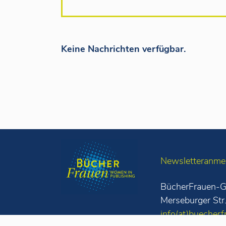
Keine Nachrichten verfügbar.
Newsletteranme
BücherFrauen-G
Merseburger Str
info(at)buecherf