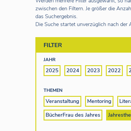
Werden mehrere Filter ausgewählt, so ha
zwischen den Filtern. Je größer die Anzahl
das Suchergebnis.
Die Suche startet unverzüglich nach der A
FILTER
JAHR
2025
2024
2023
2022
THEMEN
Veranstaltung
Mentoring
Liter
BücherFrau des Jahres
Jahresth