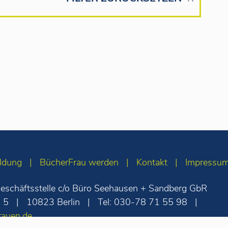
ldung
BücherFrau werden
Kontakt
Impressu
eschäftsstelle c/o Büro Seehausen + Sandberg GbR
. 5
10823 Berlin
Tel: 030-78 71 55 98
rauen.de