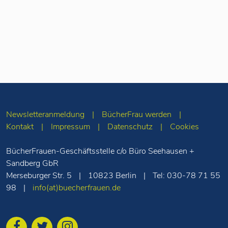
Newsletteranmeldung
BücherFrau werden
Kontakt
Impressum
Datenschutz
Cookies
BücherFrauen-Geschäftsstelle c/o Büro Seehausen +
Sandberg GbR
Merseburger Str. 5
10823 Berlin
Tel: 030-78 71 55
98
info(at)buecherfrauen.de