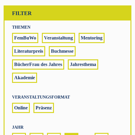
FILTER
THEMEN
FemBuWo
Veranstaltung
Mentoring
Literaturpreis
Buchmesse
BücherFrau des Jahres
Jahresthema
Akademie
VERANSTALTUNGSFORMAT
Online
Präsenz
JAHR