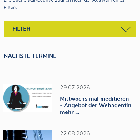
Die Suche startet unverzüglich nach der Auswahl eines
Filters.
FILTER
THEMEN
FemBuWo
Veranstaltung
Mentoring
NÄCHSTE TERMINE
Literaturpreis
Buchmesse
BücherFrau des Jahres
Jahresthema
29.07.2026
Akademie
Mittwochs mal meditieren
- Angebot der Webagentin
mehr ...
VERANSTALTUNGSFORMAT
Online
Präsenz
22.08.2026