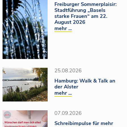
Freiburger Sommerplaisir:
JAHR
Stadtführung „Basels
starke Frauen“ am 22.
2026
2025
2024
2023
2022
August 2026
mehr ...
2021
FILTER ZURÜCKSETZEN
25.08.2026
Hamburg: Walk & Talk an
der Alster
mehr ...
07.09.2026
Schreibimpulse für mehr