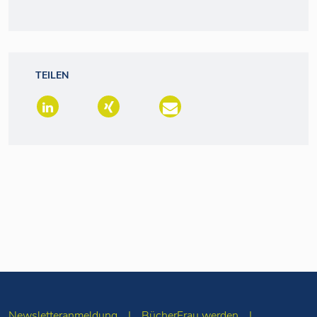
TEILEN
Newsletteranmeldung
BücherFrau werden