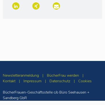
Newsletteranmeldung
BücherFrau werden
Kontakt
Impressum
Datenschutz
Cookies
BücherFrauen-Geschäftsstelle c/o Büro Seehausen +
Sandberg GbR
Merseburger Str. 5
10823 Berlin
Tel: 030-78 71 55