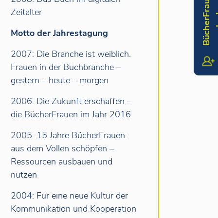
B
ü
c
h
e
r
r
a
u
w
e
r
d
e
n
Zeitalter
Motto der Jahrestagung
2007: Die Branche ist weiblich.
Frauen in der Buchbranche –
gestern – heute – morgen
2006: Die Zukunft erschaffen –
die BücherFrauen im Jahr 2016
2005: 15 Jahre BücherFrauen:
aus dem Vollen schöpfen –
Ressourcen ausbauen und
nutzen
2004: Für eine neue Kultur der
Kommunikation und Kooperation