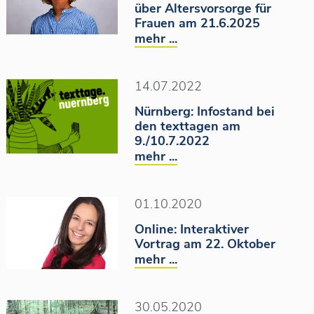
über Altersvorsorge für
THEMEN
Frauen am 21.6.2025
mehr ...
Veranstaltung
Mentoring
Literaturpreis
Buchmesse
BücherFrau des Jahres
14.07.2022
Jahresthema
Nürnberg: Infostand bei
den texttagen am
FILTER ZURÜCKSETZEN
9./10.7.2022
mehr ...
01.10.2020
Online: Interaktiver
Vortrag am 22. Oktober
mehr ...
30.05.2020