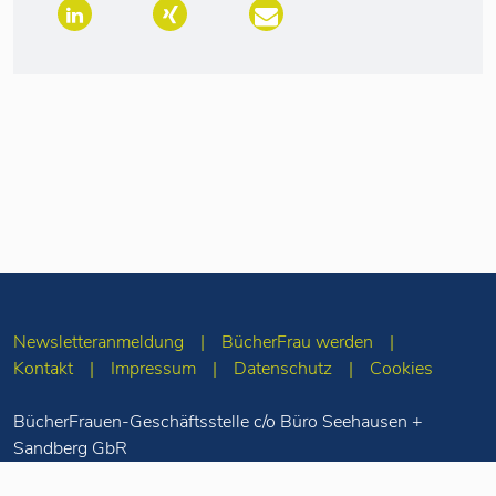
Newsletteranmeldung
BücherFrau werden
Kontakt
Impressum
Datenschutz
Cookies
BücherFrauen-Geschäftsstelle c/o Büro Seehausen +
Sandberg GbR
Merseburger Str. 5
10823 Berlin
Tel: 030-78 71 55