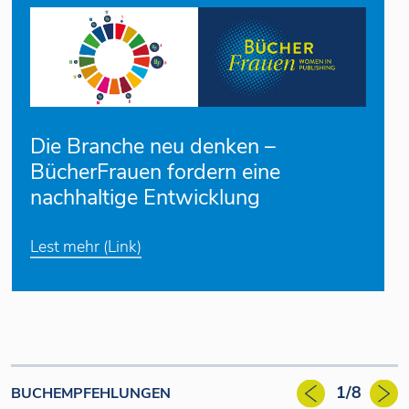
Die Branche neu denken –
BücherFrauen fordern eine
nachhaltige Entwicklung
Lest mehr (Link)
1/8
BUCHEMPFEHLUNGEN