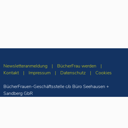
Newsletteranmeldung
BücherFrau werden
Kontakt
Impressum
Datenschutz
Cookies
BücherFrauen-Geschäftsstelle c/o Büro Seehausen +
Sandberg GbR
Merseburger Str. 5
10823 Berlin
Tel: 030-78 71 55
98
info(at)buecherfrauen.de