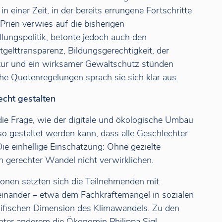
n einer Zeit, in der bereits errungene Fortschritte
Prien verwies auf die bisherigen
llungspolitik, betonte jedoch auch den
gelttransparenz, Bildungsgerechtigkeit, der
tur und ein wirksamer Gewaltschutz stünden
che Quotenregelungen sprach sie sich klar aus.
echt gestalten
die Frage, wie der digitale und ökologische Umbau
o gestaltet werden kann, dass alle Geschlechter
Die einhellige Einschätzung: Ohne gezielte
ein gerechter Wandel nicht verwirklichen.
ionen setzten sich die Teilnehmenden mit
inander – etwa dem Fachkräftemangel in sozialen
zifischen Dimension des Klimawandels. Zu den
nter anderem die Ökonomin Philippa Sigl-