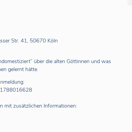
usser Str. 41, 50670 Köln
ndomestiziert“ über die alten Göttinnen und was
nen gelernt hätte.
Anmeldung:
 01788016628
in mit zusätzlichen Informationen: