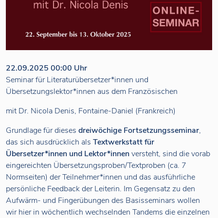
22.09.2025 00:00 Uhr
Seminar für Literaturübersetzer*innen und
Übersetzungslektor*innen aus dem Französischen
mit Dr. Nicola Denis, Fontaine-Daniel (Frankreich)
Grundlage für dieses
dreiwöchige Fortsetzungsseminar
,
das sich ausdrücklich als
Textwerkstatt für
Übersetzer*innen und Lektor*innen
versteht, sind die vorab
eingereichten Übersetzungsproben/Textproben (ca. 7
Normseiten) der Teilnehmer*innen und das ausführliche
persönliche Feedback der Leiterin. Im Gegensatz zu den
Aufwärm- und Fingerübungen des Basisseminars wollen
wir hier in wöchentlich wechselnden Tandems die einzelnen