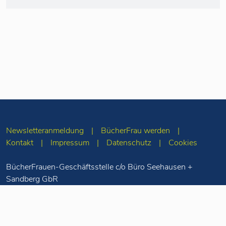
Newsletteranmeldung
BücherFrau werden
Kontakt
Impressum
Datenschutz
Cookies
BücherFrauen-Geschäftsstelle c/o Büro Seehausen +
Sandberg GbR
Merseburger Str. 5
10823 Berlin
Tel: 030-78 71 55
98
info(at)buecherfrauen.de