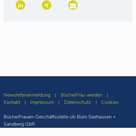
Newsletteranmeldung
BücherFrau werden
Kontakt
Impressum
Datenschutz
Cookies
BücherFrauen-Geschäftsstelle c/o Büro Seehausen +
Sandberg GbR
Merseburger Str. 5
10823 Berlin
Tel: 030-78 71 55