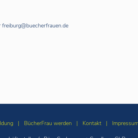
er freiburg@buecherfrauen.de
ldung
BücherFrau werden
Kontakt
Impressu