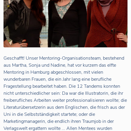
Geschafft! Unser Mentoring-Organisationsteam, bestehend
aus Martha, Sonja und Nadine, hat vor kurzem das elfte
Mentoring in Hamburg abgeschlossen, mit vielen
wunderbaren Frauen, die ein Jahr lang eine berufliche
Fragestellung bearbeitet haben. Die 12 Tandems konnten
nicht unterschiedlicher sein: Da war die Illustratorin, die ihr
freiberufliches Arbeiten weiter professionalisieren wollte; die
Literaturübersetzerin aus dem Englischen, die frisch aus der
Uni in die Selbstständigkeit startete; oder die
Marketingmanagerin, die endlich ihren Traumjob in der
Verlagswelt ergattern wollte ... Allen Mentees wurden