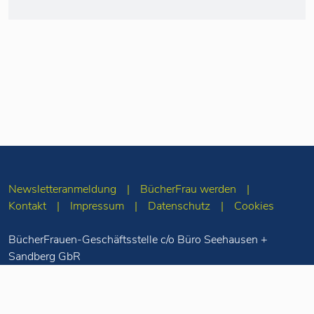
Newsletteranmeldung
BücherFrau werden
Kontakt
Impressum
Datenschutz
Cookies
BücherFrauen-Geschäftsstelle c/o Büro Seehausen +
Sandberg GbR
Merseburger Str. 5
10823 Berlin
Tel: 030-78 71 55
98
info(at)buecherfrauen.de