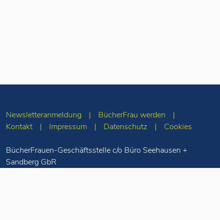
Newsletteranmeldung
BücherFrau werden
Kontakt
Impressum
Datenschutz
Cookies
BücherFrauen-Geschäftsstelle c/o Büro Seehausen +
Sandberg GbR
Merseburger Str. 5
10823 Berlin
Tel: 030-78 71 55
98
info(at)buecherfrauen.de