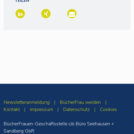
TEILEN
Newsletteranmeldung
BücherFrau werden
Kontakt
Impressum
Datenschutz
Cookies
BücherFrauen-Geschäftsstelle c/o Büro Seehausen +
Sandberg GbR