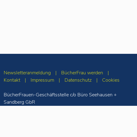
Newsletteranmeldung
BücherFrau werden
Kontakt
Impressum
Datenschutz
Cookies
BücherFrauen-Geschäftsstelle c/o Büro Seehausen +
Sandberg GbR
Merseburger Str. 5
10823 Berlin
Tel: 030-78 71 55
98
info(at)buecherfrauen.de