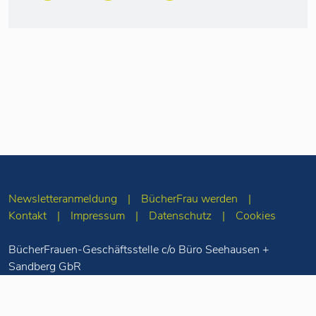
Newsletteranmeldung
BücherFrau werden
Kontakt
Impressum
Datenschutz
Cookies
BücherFrauen-Geschäftsstelle c/o Büro Seehausen +
Sandberg GbR
Merseburger Str. 5
10823 Berlin
Tel: 030-78 71 55
98
info(at)buecherfrauen.de