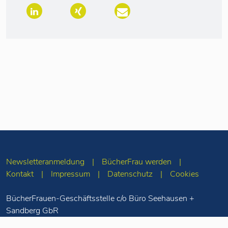
Newsletteranmeldung
BücherFrau werden
Kontakt
Impressum
Datenschutz
Cookies
BücherFrauen-Geschäftsstelle c/o Büro Seehausen +
Sandberg GbR
Merseburger Str. 5
10823 Berlin
Tel: 030-78 71 55