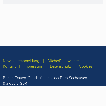
Newsletteranmeldung
BücherFrau werden
Kontakt
Impressum
Datenschutz
Cookies
BücherFrauen-Geschäftsstelle c/o Büro Seehausen +
Sandberg GbR
Merseburger Str. 5
10823 Berlin
Tel: 030-78 71 55
98
info(at)buecherfrauen.de