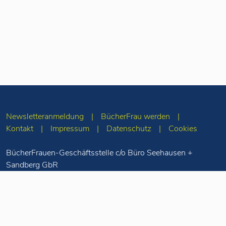
Newsletteranmeldung
BücherFrau werden
Kontakt
Impressum
Datenschutz
Cookies
BücherFrauen-Geschäftsstelle c/o Büro Seehausen +
Sandberg GbR
Merseburger Str. 5
10823 Berlin
Tel: 030-78 71 55
98
info(at)buecherfrauen.de