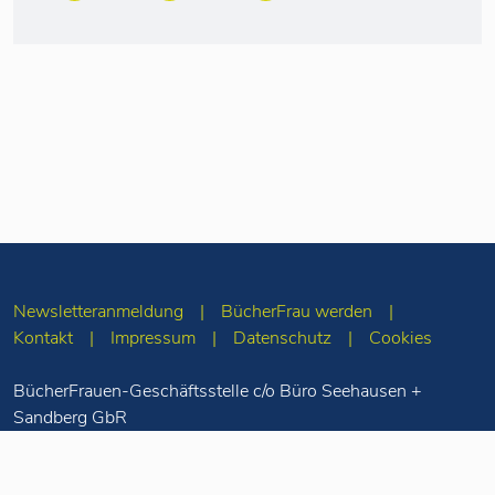
Newsletteranmeldung
BücherFrau werden
Kontakt
Impressum
Datenschutz
Cookies
BücherFrauen-Geschäftsstelle c/o Büro Seehausen +
Sandberg GbR
Merseburger Str. 5
10823 Berlin
Tel: 030-78 71 55
98
info(at)buecherfrauen.de