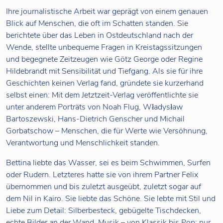
Ihre journalistische Arbeit war geprägt von einem genauen
Blick auf Menschen, die oft im Schatten standen. Sie
berichtete über das Leben in Ostdeutschland nach der
Wende, stellte unbequeme Fragen in Kreistagssitzungen
und begegnete Zeitzeugen wie Götz George oder Regine
Hildebrandt mit Sensibilität und Tiefgang. Als sie für ihre
Geschichten keinen Verlag fand, gründete sie kurzerhand
selbst einen: Mit dem Jetztzeit-Verlag veröffentlichte sie
unter anderem Porträts von Noah Flug, Władysław
Bartoszewski, Hans-Dietrich Genscher und Michail
Gorbatschow – Menschen, die für Werte wie Versöhnung,
Verantwortung und Menschlichkeit standen.
Bettina liebte das Wasser, sei es beim Schwimmen, Surfen
oder Rudern. Letzteres hatte sie von ihrem Partner Felix
übernommen und bis zuletzt ausgeübt, zuletzt sogar auf
dem Nil in Kairo. Sie liebte das Schöne. Sie lebte mit Stil und
Liebe zum Detail: Silberbesteck, gebügelte Tischdecken,
echte Bilder an der Wand, Musik – von Klassik bis Pop; nur