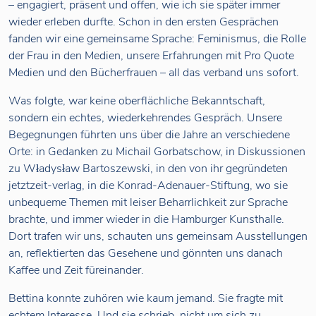
– engagiert, präsent und offen, wie ich sie später immer
wieder erleben durfte. Schon in den ersten Gesprächen
fanden wir eine gemeinsame Sprache: Feminismus, die Rolle
der Frau in den Medien, unsere Erfahrungen mit Pro Quote
Medien und den Bücherfrauen – all das verband uns sofort.
Was folgte, war keine oberflächliche Bekanntschaft,
sondern ein echtes, wiederkehrendes Gespräch. Unsere
Begegnungen führten uns über die Jahre an verschiedene
Orte: in Gedanken zu Michail Gorbatschow, in Diskussionen
zu Władysław Bartoszewski, in den von ihr gegründeten
jetztzeit-verlag, in die Konrad-Adenauer-Stiftung, wo sie
unbequeme Themen mit leiser Beharrlichkeit zur Sprache
brachte, und immer wieder in die Hamburger Kunsthalle.
Dort trafen wir uns, schauten uns gemeinsam Ausstellungen
an, reflektierten das Gesehene und gönnten uns danach
Kaffee und Zeit füreinander.
Bettina konnte zuhören wie kaum jemand. Sie fragte mit
echtem Interesse. Und sie schrieb, nicht um sich zu