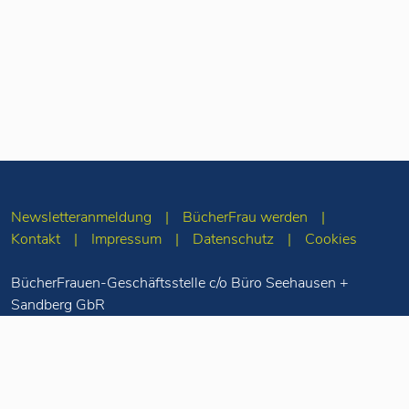
Newsletteranmeldung
BücherFrau werden
Kontakt
Impressum
Datenschutz
Cookies
BücherFrauen-Geschäftsstelle c/o Büro Seehausen +
Sandberg GbR
Merseburger Str. 5
10823 Berlin
Tel: 030-78 71 55
98
info(at)buecherfrauen.de