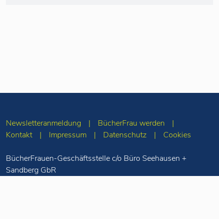
Newsletteranmeldung
BücherFrau werden
Kontakt
Impressum
Datenschutz
Cookies
BücherFrauen-Geschäftsstelle c/o Büro Seehausen +
Sandberg GbR
Merseburger Str. 5
10823 Berlin
Tel: 030-78 71 55
98
info(at)buecherfrauen.de