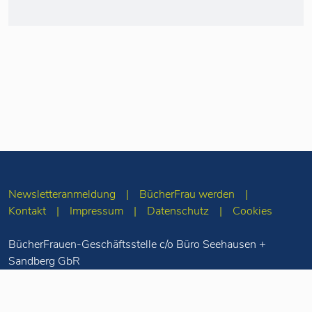
Newsletteranmeldung
BücherFrau werden
Kontakt
Impressum
Datenschutz
Cookies
BücherFrauen-Geschäftsstelle c/o Büro Seehausen +
Sandberg GbR
Merseburger Str. 5
10823 Berlin
Tel: 030-78 71 55
98
info(at)buecherfrauen.de