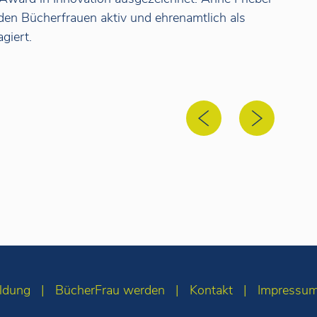
 den Bücherfrauen aktiv und ehrenamtlich als
giert.
ldung
BücherFrau werden
Kontakt
Impressu