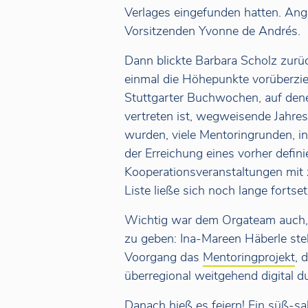
Verlages eingefunden hatten. Ang
Vorsitzenden Yvonne de Andrés.
Dann blickte Barbara Scholz zurü
einmal die Höhepunkte vorüberzie
Stuttgarter Buchwochen, auf dene
vertreten ist, wegweisende Jahre
wurden, viele Mentoringrunden, 
der Erreichung eines vorher defini
Kooperationsveranstaltungen mit z
Liste ließe sich noch lange fortse
Wichtig war dem Orgateam auch, E
zu geben: Ina-Mareen Häberle stel
Voorgang das
Mentoringprojekt
, 
überregional
weitgehend digital d
Danach hieß es feiern! Ein süß-sa