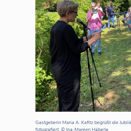
Gastgeberin Maria A. Kafitz begrüßt die Jubi
fotografiert. © Ina-Mareen Häberle