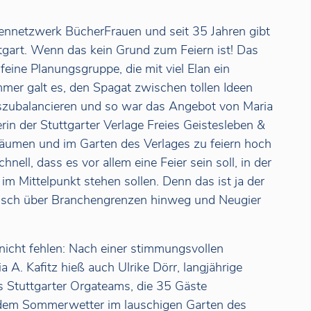
hennetzwerk BücherFrauen und seit 35 Jahren gibt
tgart. Wenn das kein Grund zum Feiern ist! Das
 feine Planungsgruppe, die mit viel Elan ein
mmer galt es, den Spagat zwischen tollen Ideen
uszubalancieren und so war das Angebot von Maria
terin der Stuttgarter Verlage Freies Geistesleben &
äumen und im Garten des Verlages zu feiern hoch
nell, dass es vor allem eine Feier sein soll, in der
im Mittelpunkt stehen sollen. Denn das ist ja der
usch über Branchengrenzen hinweg und Neugier
il nicht fehlen: Nach einer stimmungsvollen
A. Kafitz hieß auch Ulrike Dörr, langjährige
es Stuttgarter Orgateams, die 35 Gäste
endem Sommerwetter im lauschigen Garten des