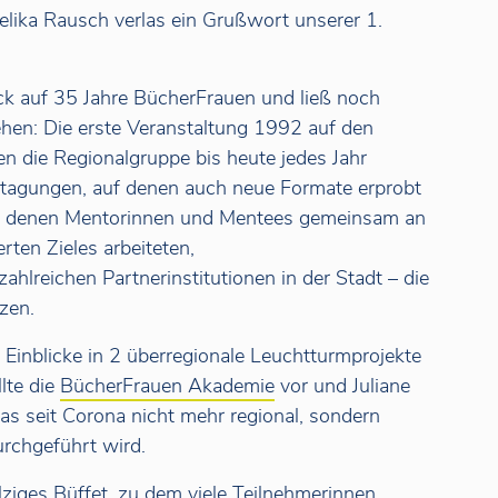
elika Rausch verlas ein Grußwort unserer 1.
ck auf 35 Jahre BücherFrauen und ließ noch
hen: Die erste Veranstaltung 1992 auf den
n die Regionalgruppe bis heute jedes Jahr
stagungen, auf denen auch neue Formate erprobt
in denen Mentorinnen und Mentees gemeinsam an
erten Zieles arbeiteten,
ahlreichen Partnerinstitutionen in der Stadt – die
tzen.
inblicke in 2 überregionale Leuchtturmprojekte
lte die
BücherFrauen Akademie
vor und Juliane
das seit Corona nicht mehr regional, sondern
urchgeführt wird.
lziges Büffet, zu dem viele Teilnehmerinnen