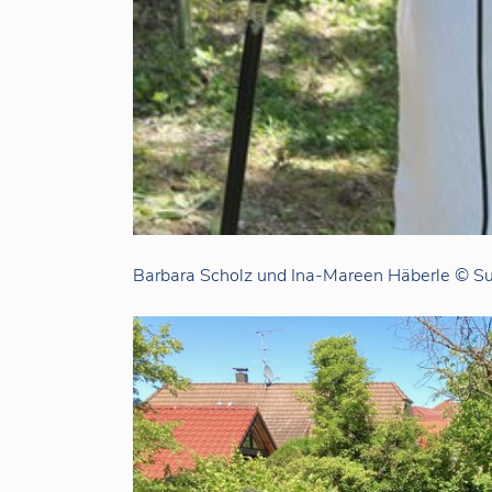
Barbara Scholz und Ina-Mareen Häberle © S