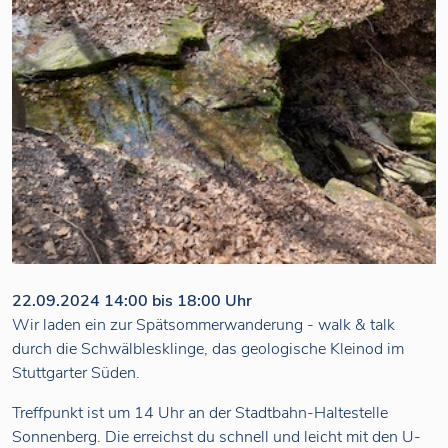
22.09.2024 14:00 bis 18:00 Uhr
Wir laden ein zur Spätsommerwanderung - walk & talk
durch die Schwälblesklinge, das geologische Kleinod im
Stuttgarter Süden.
Treffpunkt ist um 14 Uhr an der Stadtbahn-Haltestelle
Sonnenberg. Die erreichst du schnell und leicht mit den U-