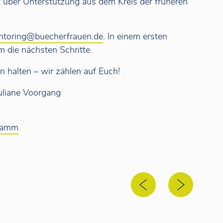
 über Unterstützung aus dem Kreis der früheren
ntoring@buecherfrauen.de
. In einem ersten
 die nächsten Schritte.
 halten – wir zählen auf Euch!
Juliane Voorgang
gramm