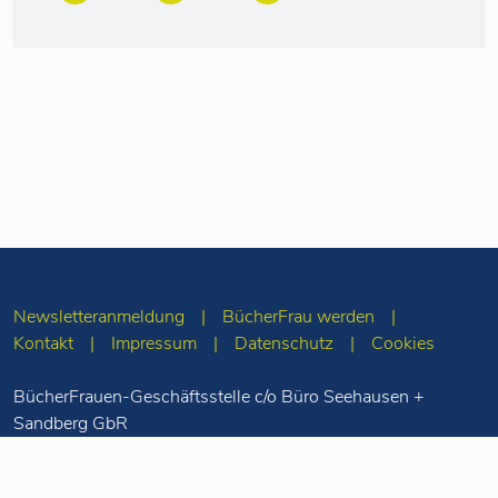
Newsletteranmeldung
BücherFrau werden
Kontakt
Impressum
Datenschutz
Cookies
BücherFrauen-Geschäftsstelle c/o Büro Seehausen +
Sandberg GbR
Merseburger Str. 5
10823 Berlin
Tel: 030-78 71 55
98
info(at)buecherfrauen.de