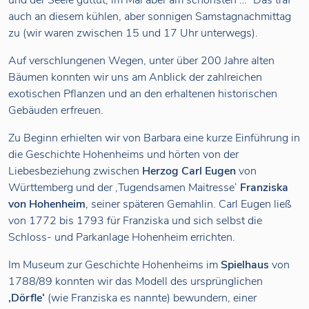
und der Seele guttut, im Mai aber am schönsten …“ Das traf
auch an diesem kühlen, aber sonnigen Samstagnachmittag
zu (wir waren zwischen 15 und 17 Uhr unterwegs).
Auf verschlungenen Wegen, unter über 200 Jahre alten
Bäumen konnten wir uns am Anblick der zahlreichen
exotischen Pflanzen und an den erhaltenen historischen
Gebäuden erfreuen.
Zu Beginn erhielten wir von Barbara eine kurze Einführung in
die Geschichte Hohenheims und hörten von der
Liebesbeziehung zwischen
Herzog Carl Eugen
von
Württemberg und der ‚Tugendsamen Maitresse‘
Franziska
von Hohenheim
, seiner späteren Gemahlin. Carl Eugen ließ
von 1772 bis 1793 für Franziska und sich selbst die
Schloss- und Parkanlage Hohenheim errichten.
Im Museum zur Geschichte Hohenheims im
Spielhaus
von
1788/89 konnten wir das Modell des ursprünglichen
‚Dörfle‘
(wie Franziska es nannte) bewundern, einer