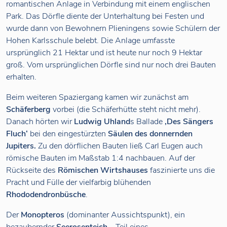
romantischen Anlage in Verbindung mit einem englischen
Park. Das Dörfle diente der Unterhaltung bei Festen und
wurde dann von Bewohnern Plieningens sowie Schülern der
Hohen Karlsschule belebt. Die Anlage umfasste
ursprünglich 21 Hektar und ist heute nur noch 9 Hektar
groß. Vom ursprünglichen Dörfle sind nur noch drei Bauten
erhalten.
Beim weiteren Spaziergang kamen wir zunächst am
Schäferberg
vorbei (die Schäferhütte steht nicht mehr).
Danach hörten wir
Ludwig Uhland
s Ballade
‚Des Sängers
Fluch‘
bei den eingestürzten
Säulen des donnernden
Jupiters.
Zu den dörflichen Bauten ließ Carl Eugen auch
römische Bauten im Maßstab 1:4 nachbauen. Auf der
Rückseite des
Römischen Wirtshauses
faszinierte uns die
Pracht und Fülle der vielfarbig blühenden
Rhododendronbüsche
.
Der
Monopteros
(dominanter Aussichtspunkt), ein