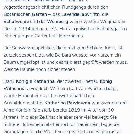
bezaubernder
Seerosenteich
– Teil eines
vegetationsgeschichtlichen Rundgangs durch den
Botanischen Garten
–, das
Lavendellabyrinth
, die
Schafweide
und der
Weinberg
waren weitere Wegmarken.
Der ab 1994 gebaute, 7,2 Hektar große Landschaftsgarten
ist der jüngste Gartenteil Hohenheims.
Die Schwarzpappelallee, die direkt zum Schloss führt, ist
zurzeit gesperrt, da, wie Barbara wusste, vor Kurzem ein
Baum umgekippt ist und deshalb erst geprüft werden muss,
welche Bäume noch sicher stehen.
Dank
Königin Katharina
, der zweiten Ehefrau
König
Wilhelms I.
(Friedrich Wilhelm Karl von Württemberg),
wurde Hohenheim zur landwirtschaftlichen
Ausbildungsstätte.
Katharina Pawlowna
war zwar nur drei
Jahre Königin (sie starb bereits 1819 im Alter von 30
Jahren), in dieser Zeit hat sie aber sehr viel bewegt: Sie
richtete Hohenheim als Lernort für Bauern ein, legte die
Grundlagen für die Württembergische Landessparkasse;