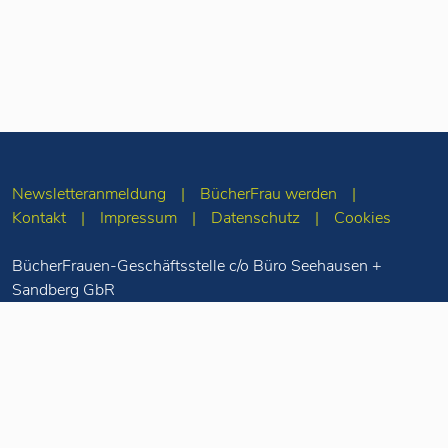
Newsletteranmeldung
BücherFrau werden
Kontakt
Impressum
Datenschutz
Cookies
BücherFrauen-Geschäftsstelle c/o Büro Seehausen +
Sandberg GbR
Merseburger Str. 5
10823 Berlin
Tel: 030-78 71 55
98
info(at)buecherfrauen.de