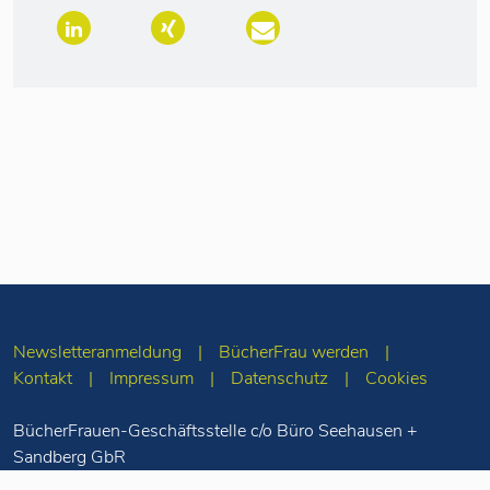
Newsletteranmeldung
BücherFrau werden
Kontakt
Impressum
Datenschutz
Cookies
BücherFrauen-Geschäftsstelle c/o Büro Seehausen +
Sandberg GbR
Merseburger Str. 5
10823 Berlin
Tel: 030-78 71 55