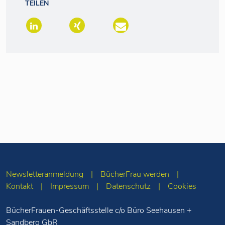
TEILEN
Newsletteranmeldung
BücherFrau werden
Kontakt
Impressum
Datenschutz
Cookies
BücherFrauen-Geschäftsstelle c/o Büro Seehausen +
Sandberg GbR