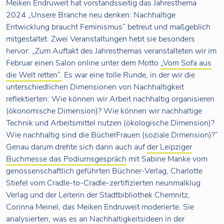
Meiken Endruweit hat vorstandsseitig das Jahresthema
2024 „Unsere Branche neu denken: Nachhaltige
Entwicklung braucht Feminismus“ betreut und maßgeblich
mitgestaltet. Zwei Veranstaltungen hebt sie besonders
hervor: „Zum Auftakt des Jahresthemas veranstalteten wir im
Februar einen Salon online unter dem Motto
„Vom Sofa aus
die Welt retten“.
Es war eine tolle Runde, in der wir die
unterschiedlichen Dimensionen von Nachhaltigkeit
reflektierten: Wie können wir Arbeit nachhaltig organisieren
(ökonomische Dimension)? Wie können wir nachhaltige
Technik und Arbeitsmittel nutzen (ökologische Dimension)?
Wie nachhaltig sind die BücherFrauen (soziale Dimension)?“
Genau darum drehte sich dann auch auf
der Leipziger
Buchmesse das Podiumsgespräch
mit Sabine Manke vom
genossenschaftlich geführten Büchner-Verlag, Charlotte
Stiefel vom Cradle-to-Cradle-zertifizierten neunmalklug
Verlag und der Leiterin der Stadtbibliothek Chemnitz,
Corinna Meinel, das Meiken Endruweit moderierte. Sie
analysierten, was es an Nachhaltigkeitsideen in der